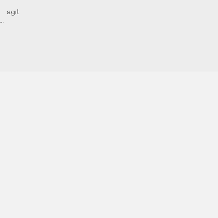
 agit
s…